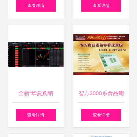
系统v7.0免费版解
性选择 从“快推
查看详情
查看详情
析 行业效率的隐形
宝”下载谈技术服务
提升器
的边界
全新“华夏购销
智方3000系食品销
汇”手机交易软件上
售管理软件 提升效
查看详情
查看详情
线 湖南华夏商品网
率与形象的数字利